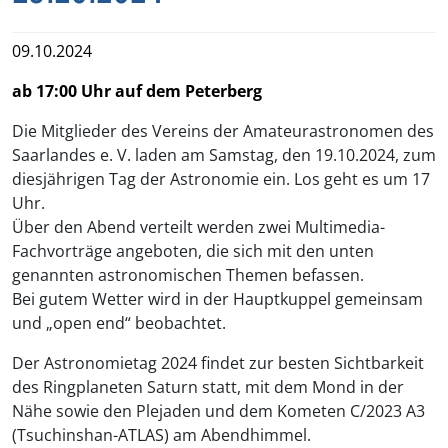
Sankt Wendel
Themenfeld Wald / Wild / Wasser
09.10.2024
Tholey
Themenfeld kulturelle Bildung / Demokratiebildung
ab 17:00 Uhr auf dem Peterberg
Die Mitglieder des Vereins der Amateurastronomen des
Themenfeld Naturschutz
Saarlandes e. V. laden am Samstag, den 19.10.2024, zum
diesjährigen Tag der Astronomie ein. Los geht es um 17
Themenfeld Erinnerungskultur
Uhr.
Über den Abend verteilt werden zwei Multimedia-
Themenfeld Energie
Fachvorträge angeboten, die sich mit den unten
genannten astronomischen Themen befassen.
Bei gutem Wetter wird in der Hauptkuppel gemeinsam
und „open end“ beobachtet.
Der Astronomietag 2024 findet zur besten Sichtbarkeit
des Ringplaneten Saturn statt, mit dem Mond in der
Nähe sowie den Plejaden und dem Kometen C/2023 A3
(Tsuchinshan-ATLAS) am Abendhimmel.