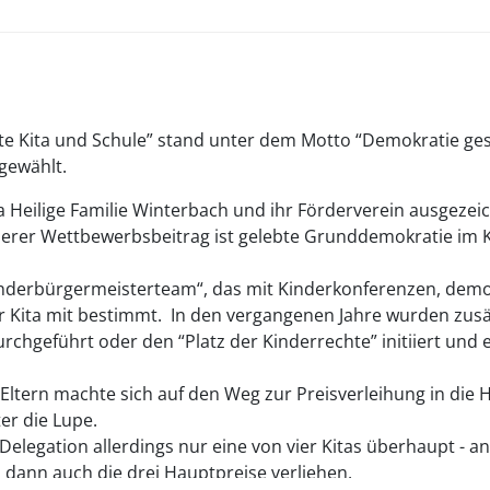
ute Kita und Schule” stand unter dem Motto “Demokratie gest
gewählt.
ta Heilige Familie Winterbach und ihr Förderverein ausgeze
derer Wettbewerbsbeitrag ist gelebte Grunddemokratie im K
n „Kinderbürgermeisterteam“, das mit Kinderkonferenzen, de
Kita mit bestimmt. In den vergangenen Jahre wurden zusätz
urchgeführt oder den “Platz der Kinderrechte” initiiert und
 Eltern machte sich auf den Weg zur Preisverleihung in die
r die Lupe.
 Delegation allerdings nur eine von vier Kitas überhaupt -
 dann auch die drei Hauptpreise verliehen.