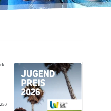
ark
 250